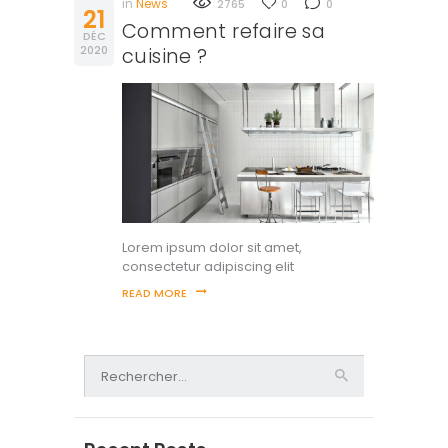
in
News
2765
0
0
21
Comment refaire sa
DÉC
2020
cuisine ?
Lorem ipsum dolor sit amet,
consectetur adipiscing elit
READ MORE
Rechercher :