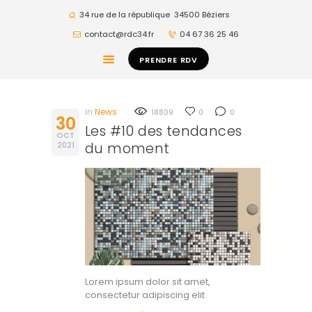
34 rue de la république
34500 Béziers
contact@rdc34.fr
04 67 36 25 46
ACCUEIL
PRENDRE RDV
ESPACE
PRODUITS
in
News
18809
0
0
30
REVÊTEMENTS
Les #10 des tendances
OCT
2021
du moment
BLOG
CONTACT
MON PROJET
Lorem ipsum dolor sit amet,
consectetur adipiscing elit