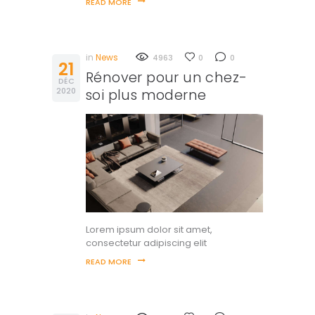
READ MORE
in
News
4963
0
0
21
Rénover pour un chez-
DÉC
2020
soi plus moderne
Lorem ipsum dolor sit amet,
consectetur adipiscing elit
READ MORE