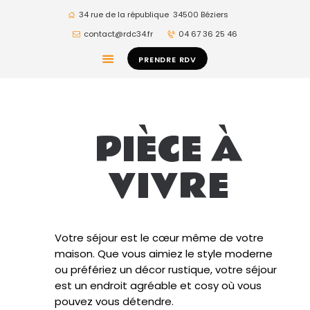
34 rue de la république
34500 Béziers
contact@rdc34.fr
04 67 36 25 46
ACCUEIL
PRENDRE RDV
ESPACE
PRODUITS
REVÊTEMENTS
PIÈCE À
BLOG
VIVRE
CONTACT
MON PROJET
Votre séjour est le cœur même de votre
maison. Que vous aimiez le style moderne
ou préfériez un décor rustique, votre séjour
est un endroit agréable et cosy où vous
pouvez vous détendre.